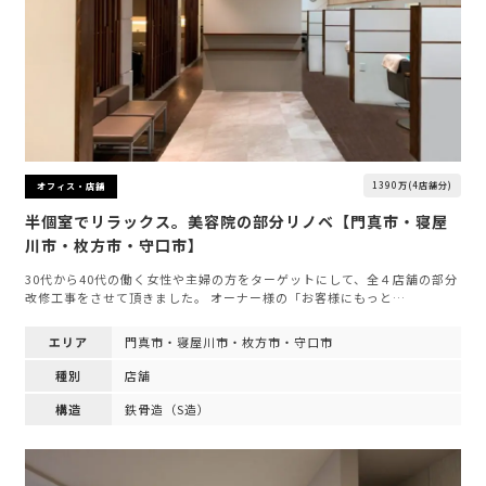
1390万(4店舗分)
オフィス・店舗
半個室でリラックス。美容院の部分リノベ【門真市・寝屋
川市・枚方市・守口市】
30代から40代の働く女性や主婦の方をターゲットにして、全４店舗の部分
改修工事をさせて頂きました。 オーナー様の「お客様にもっと…
エリア
門真市・寝屋川市・枚方市・守口市
種別
店舗
構造
鉄骨造（S造）