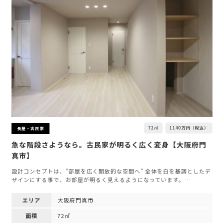
72㎡
1140万円（税込）
長屋・古民家
急な階段さようなら。古民家が明るく広く変身【大阪府門
真市】
設計コンセプトは、”部屋を広く開放的な空間へ” 全体を白を基調としたデ
ザインにする事で、お部屋が明るく見えるようになっています。…
エリア
大阪府門真市
面積
72㎡