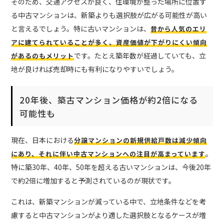
そのため、交通アクセスが良く、住環境が整った場所に位置す
る中古マンションは、新築よりも選択肢が広がる可能性が高い
と言えるでしょう。特に古いマンションは、
昔から人気のエリ
アに建てられていることが多く、資産価値が下がりにくい傾向
です。たとえ築年数が経過していても、立
があるのもメリット
地が良ければ売却時にも有利になりやすいでしょう。
20年後、築古マンション価格が約2倍になる
可能性も
現在、日本における
分譲マンションの新規供給戸数は減少傾向
。
にあり、それに伴い中古マンションへの注目が高まっています
特に築30年、40年、50年を超える古いマンションは、今後20年
で約2倍に増加すると予測されているのが現状です。
これは、新築マンションが減っている中で、立地条件などを考
慮すると中古マンションがより適した選択肢となるケースが増