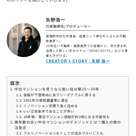
矢野浩一
代表取締役/プロデューサー
調理師学校を卒業後、起業という夢を叶えるため不動
産業界へ。
20年近い不動産・建築業界での経験から、空き家を利
活用した新しい形のホテル「SEKAI HOTEL」などの事
業も手がける。
CREATOR’s STORY｜矢野 浩一
目次
中古マンションを買うなら狙い目は築25～30年
価格が下落傾向にありリーズナブルに買える
1981年の新耐震基準に適合
リノベーション次第で長く住める
いい立地条件であることが多い
20年後、築古マンション価格が約2倍になる可能性も
築年数の古い中古マンションのデメリットとは？購入の際の
注意点
フルリノベーションなくしては住みづらいことも