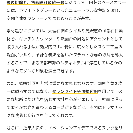
にあります。内装のベースカラー
感の排除と、色彩設計の統一感
には、ホワイトやグレーといったニュートラルな色調を選び、
空間全体をワントーンでまとめることが基本。
素材選びにおいては、大理石調のタイルや光沢感のある石目素
材を、キッチンカウンターや洗面台の周辺にアクセントとして
取り入れる手法が効果的です。特に、広々としたスクエア型の
洗面ボウルや、余計な装飾を省いたフラットな扉の収納を導入
することで、まるで都市部のシティホテルに滞在しているかの
ようなモダンな印象を演出できます。
また、照明計画も非常に重要な要素となります。部屋全体を均
一に照らすのではなく、
を用いて、必
ダウンライトや間接照明
要な場所にだけ光を落とす設計を心がけましょう。壁面に沿っ
て柔らかな光を這わせるコーブ照明などは、空間にドラマチッ
クな陰影と奥行きを与えてくれます。
さらに、近年人気のリノベーションアイデアであるヌックをリ