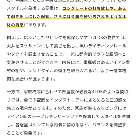
スタイルを象徴する要素は、
コンクリートの打ち放しや、あえ
て剥き出しにした配管、さらには金属や使い古されたような木
にあります。
材の質感
例えば、広々としたリビングを確保しやすい2LDKの物件では、
天井をスケルトンにして高さを出し、黒いライティングレール
やダクトを露出させることで、一気に都会的でラフな空間へと
変貌させることができます。内装には、重厚感のあるアイアン素
材の棚や、レンガタイルの壁面を取り入れると、より一層本格
的な風合いが強まります。
一方で、家族構成に合わせて部屋数が必要な4LDKのような間取
りでは、全ての空間をインダストリアルにまとめると圧迫感を
感じる場合があります。そのため、家族が集まるリビングには
アイアン脚のテーブルやレザーソファを配置してスタイルを強調
し、各居室はシンプルな内装に留めるなど、バランスを調整す
ることが重要です。