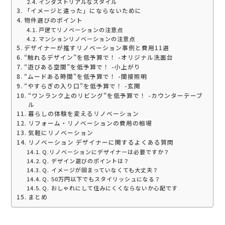
インダストリアルなスタイル
「イメージと違った」にならないために
物件選びのポイント
戸建てリノベーションの注意点
マンションリノベーションの注意点
デザイナーが推すリノベーション事例と費用11選
“触れるデザイン”を低予算で！ -オリジナル洗面台
“遊びある空間”を低予算で！ -小上がり
“ムードある時間”を低予算で！ -間接照明
“やすらぎの入り口”を低予算で！ -玄関
“ワンランク上のリビング”を低予算で！ -カウンターテーブ
ル
暮らしの体験を変えるリノベーション
リフォーム・リノベーションの費用の相場
気軽にリノベーション
リノベーション デザイナーに関するよくある質問
Q.リノベーションにデザイナーは必要ですか？
Q. デザイン選びのポイントは？
Q. イメージが固まっていなくても大丈夫？
Q. 50万円以下でもスタイリッシュになる？
Q. おしゃれにして住みにくくならないか心配です
まとめ