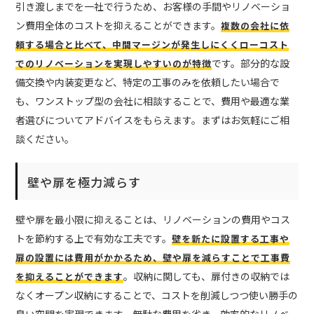
引き渡しまでを一社で行うため、お客様の手間やリノベーショ
ン費用全体のコストを抑えることができます。
複数の会社に依
頼する場合と比べて、中間マージンが発生しにくくローコスト
です。部分的な設
でのリノベーションを実現しやすいのが特徴
備交換や内装変更など、特定の工事のみを依頼したい場合で
も、ワンストップ型の会社に相談することで、費用や最適な業
者選びについてアドバイスをもらえます。まずはお気軽にご相
談ください。
壁や扉を極力減らす
壁や扉を最小限に抑えることは、リノベーションの費用やコス
トを節約する上で有効な工夫です。
壁を新たに設置する工事や
扉の設置には費用がかかるため、壁や扉を減らすことで工事費
。収納に関しても、扉付きの収納では
を抑えることができます
なくオープン収納にすることで、コストを削減しつつ使い勝手の
良い空間を実現できます。無駄な費用を省き、効率的なリノベ