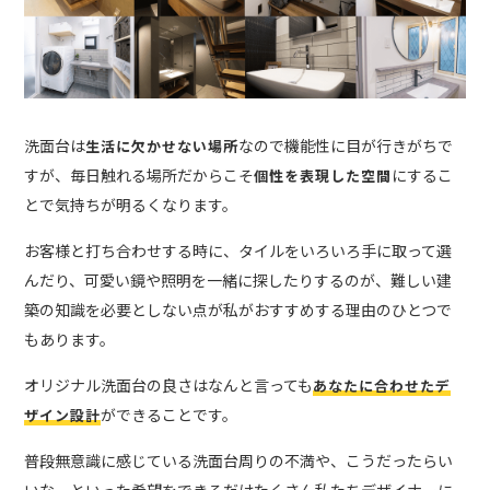
洗面台は
なので機能性に目が行きがちで
生活に欠かせない場所
すが、毎日触れる場所だからこそ
にするこ
個性を表現した空間
とで気持ちが明るくなります。
お客様と打ち合わせする時に、タイルをいろいろ手に取って選
んだり、可愛い鏡や照明を一緒に探したりするのが、難しい建
築の知識を必要としない点が私がおすすめする理由のひとつで
もあります。
オリジナル洗面台の良さはなんと言っても
あなたに合わせたデ
ができることです。
ザイン設計
普段無意識に感じている洗面台周りの不満や、こうだったらい
いな、といった希望をできるだけたくさん私たちデザイナーに