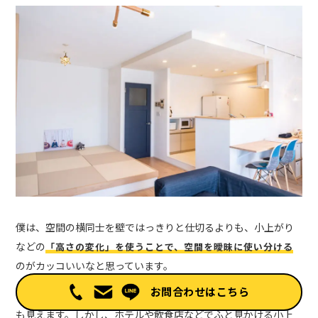
僕は、空間の横同士を壁ではっきりと仕切るよりも、小上がり
などの
「
高さの変化
」を使うことで、空間を曖昧に使い分ける
のがカッコいいなと思っています。
お問合わせはこちら
「段差ができる」という点においては、小上がりは一見不便に
も見えます。しかし、ホテルや飲食店などでふと見かける小上