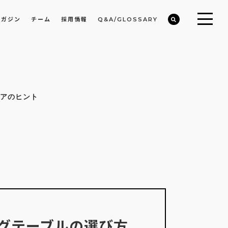
マガジン
チーム
採用情報
Q&A/GLOSSARY
ビルや物件オーナーの収益改善・空室活用
まちのデザイン・開発/ミニマムディベロッパー事業
アのヒント
グテーブルの選び方