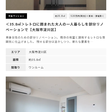
約35.8㎡
520万円(税別)※家具・家電除く
中古マンション
＜35.8㎡＞レトロに囲まれた大人の一人暮らしを部分リノ
ベーションで【大阪市淀川区】
単身女性のための部分リノベーション。 既存の和室と調和するレトロな雰
囲気に仕上げました。 残せる部分は活かしつつ、新たな要素を…
エリア
大阪市淀川区
面積
約35.8㎡
間取り
ワンルーム