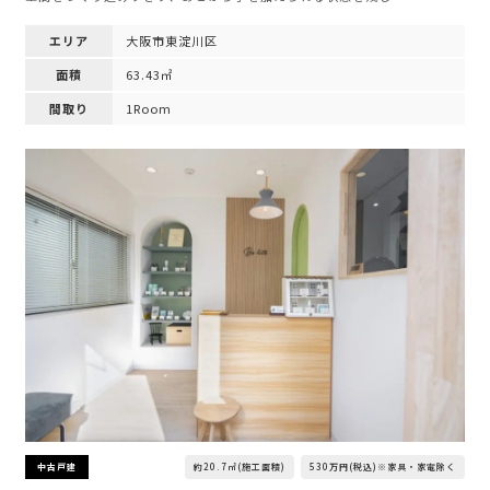
エリア
大阪市東淀川区
面積
63.43㎡
間取り
1Room
約20.7㎡(施工面積)
530万円(税込)※家具・家電除く
中古戸建