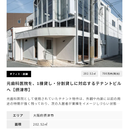
202.52㎡
700万円(税別)
オフィス・店舗
元歯科医院を、1棟貸し・分割貸しに対応するテナントビル
へ【摂津市】
元歯科医院として使用されていたテナント物件は、外観や内装に以前の用
途の特徴が強く残っており、次の入居者が業種をイメージしづらい状態…
エリア
大阪府摂津市
面積
202.52㎡