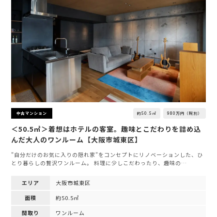
約50.5㎡
980万円（税別）
中古マンション
＜50.5㎡＞着想はホテルの客室。趣味とこだわりを詰め込
んだ大人のワンルーム【大阪市城東区】
"自分だけのお気に入りの隠れ家"をコンセプトにリノベーションした、ひ
とり暮らしの贅沢ワンルーム。 料理に少しこだわったり、趣味の…
エリア
大阪市城東区
面積
約50.5㎡
間取り
ワンルーム