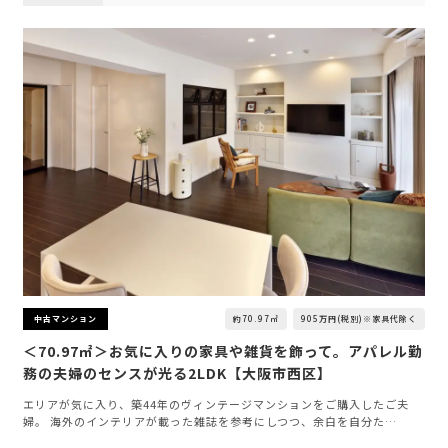
約70.97㎡
905万円(税別)※家具代除く
中古マンション
＜70.97㎡＞お気に入りの家具や雑貨を飾って。アパレル勤
務の夫婦のセンスが光る2LDK【大阪市西区】
エリアが気に入り、築44年のヴィンテージマンションをご購入したご夫
婦。 海外のインテリアが載った雑誌を参考にしつつ、余白を自分た…