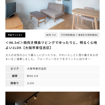
約46.3㎡
750万円(税別) + 家具代16万円(税別)
中古マンション
＜46.3㎡＞南向き横長リビングでゆったりと。明るく心地
よい1LDK【大阪市東住吉区】
大人の女性のひとり暮らしにぴったりな、かわいらしさと落ち着きある住
まいをご提案しました。 ブルーグレーのドアをポイントに白やオー…
エリア
大阪市東住吉区
面積
約46.3㎡
間取り
1LDK