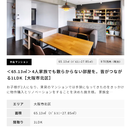
65.13㎡（ﾊﾞﾙｺﾆｰ27.85㎡）
970万円（税別）
中古マンション
＜65.13㎡＞4人家族でも散らからない部屋を。皆がつなが
る1LDK【大阪市北区】
お子様が2人になり、賃貸のマンションでは手狭になってきたのをきっかけ
に物件購入とリノベーションをすることを決めた施主様。 家族全…
エリア
大阪市北区
面積
65.13㎡（ﾊﾞﾙｺﾆｰ27.85㎡）
間取り
1LDK