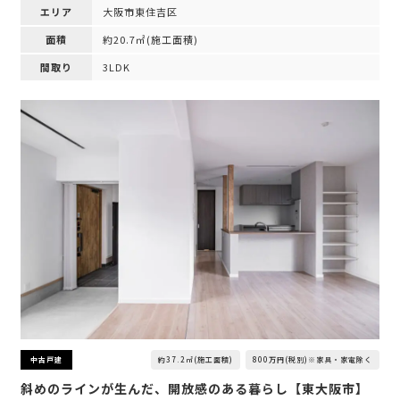
エリア
大阪市東住吉区
面積
約20.7㎡(施工面積)
間取り
3LDK
約37.2㎡(施工面積)
800万円(税別)※家具・家電除く
中古戸建
斜めのラインが生んだ、開放感のある暮らし【東大阪市】