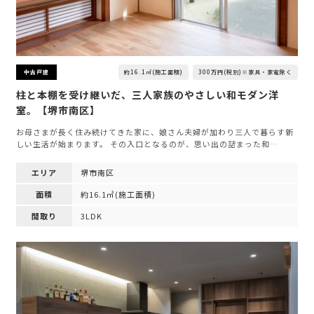
約16.1㎡(施工面積)
300万円(税別)※家具・家電除く
中古戸建
柱と本棚を受け継いだ、三人家族のやさしい和モダン洋
室。【堺市南区】
お母さまが長く住み続けてきた家に、娘さん夫婦が加わり三人で暮らす新
しい生活が始まります。 その入口となるのが、思い出の詰まった和…
エリア
堺市南区
面積
約16.1㎡(施工面積)
間取り
3LDK