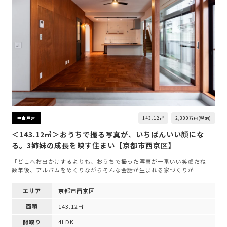
143.12㎡
2,300万円(税別)
中古戸建
＜143.12㎡＞おうちで撮る写真が、いちばんいい顔にな
る。3姉妹の成長を映す住まい【京都市西京区】
「どこへお出かけするよりも、おうちで撮った写真が一番いい笑顔だね」
数年後、アルバムをめくりながらそんな会話が生まれる家づくりが…
エリア
京都市西京区
面積
143.12㎡
間取り
4LDK