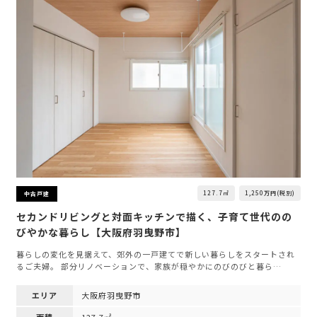
127.7㎡
1,250万円(税別)
中古戸建
セカンドリビングと対面キッチンで描く、子育て世代のの
びやかな暮らし【大阪府羽曳野市】
暮らしの変化を見据えて、郊外の一戸建てで新しい暮らしをスタートされ
るご夫婦。 部分リノベーションで、家族が穏やかにのびのびと暮ら…
エリア
大阪府羽曳野市
面積
127.7㎡