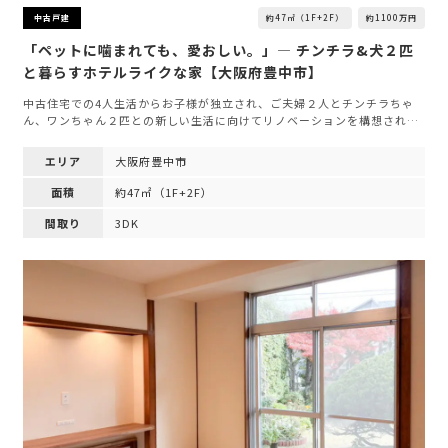
約47㎡（1F+2F）
約1100万円
中古戸建
「ペットに噛まれても、愛おしい。」— チンチラ&犬２匹
と暮らすホテルライクな家【大阪府豊中市】
中古住宅での4人生活からお子様が独立され、ご夫婦２人とチンチラちゃ
ん、ワンちゃん２匹との新しい生活に向けてリノベーションを構想され…
エリア
大阪府豊中市
面積
約47㎡（1F+2F）
間取り
3DK