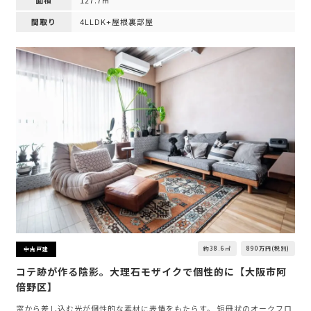
間取り
4LLDK+屋根裏部屋
約38.6㎡
890万円(税別)
中古戸建
コテ跡が作る陰影。大理石モザイクで個性的に【大阪市阿
倍野区】
窓から差し込む光が個性的な素材に表情をもたらす。 短冊状のオークフロ