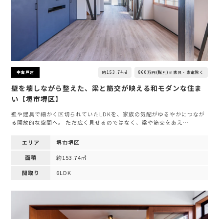
約153.74㎡
860万円(税別)※家具・家電除く
中古戸建
壁を壊しながら整えた、梁と筋交が映える和モダンな住ま
い【堺市堺区】
壁や建具で細かく区切られていたLDKを、家族の気配がゆるやかにつなが
る開放的な空間へ。 ただ広く見せるのではなく、梁や筋交をあえ…
エリア
堺市堺区
面積
約153.74㎡
間取り
6LDK