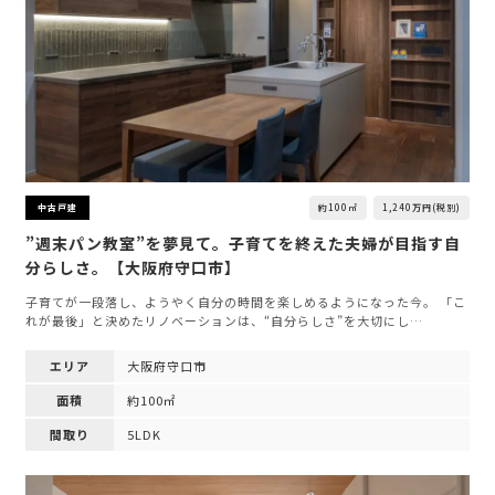
約100㎡
1,240万円(税別)
中古戸建
”週末パン教室”を夢見て。子育てを終えた夫婦が目指す自
分らしさ。【大阪府守口市】
子育てが一段落し、ようやく自分の時間を楽しめるようになった今。 「こ
れが最後」と決めたリノベーションは、“自分らしさ”を大切にし…
エリア
大阪府守口市
面積
約100㎡
間取り
5LDK