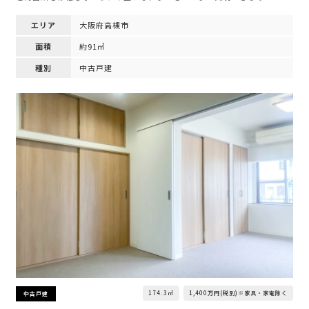
エリア
大阪府高槻市
面積
約91㎡
種別
中古戸建
174.3㎡
1,400万円(税別)※家具・家電除く
中古戸建