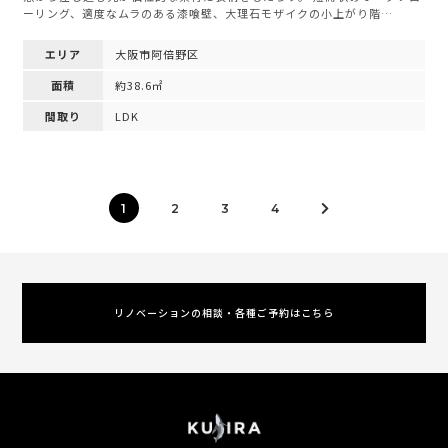
ーリング、適度なムラのある漆喰壁、大理石モザイクの小上がり階…
エリア
大阪市阿倍野区
面積
約38.6㎡
間取り
LDK
1
2
3
4
リノベーションの相談・各種ご予約はこちら