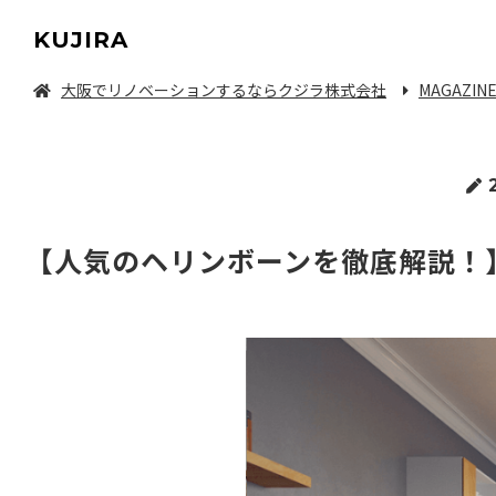
KUJIRA
大阪でリノベーションするならクジラ株式会社
MAGAZIN
中古マンション/一軒家を探してリノベーション
【人気のヘリンボーンを徹底解説！