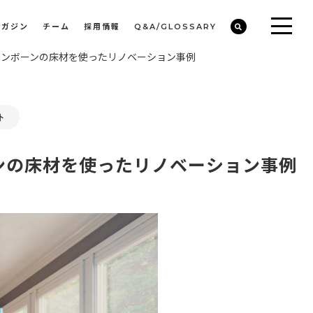
マガジン
チーム
採用情報
Q&A/GLOSSARY
リンボーンの床材を使ったリノベーション事例
ビルや物件オーナーの収益改善・空室活用
まちのデザイン・開発/ミニマムディベロッパー事業
ト
ンの床材を使ったリノベーション事例