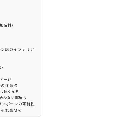
？
無垢材）
ーン床のインテリア
ン
テージ
時の注意点
も長くなる
合わない部屋も
ヘリンボーンの可能性
しゃれ空間を