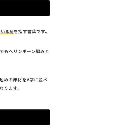
を指す言葉です。
ている柄
でもヘリンボーン編みと
短めの床材をV字に並べ
なります。