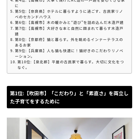
に
第5位:【奈良県】ホテルに暮らすように過ごす、古民家リノ
ベのセカンドハウス
第6位:【高槻市】木の暖かみと“遊び”を詰め込んだ木造戸建
第7位:【高槻市】大好きな本と自然に囲まれて暮らす木造戸
建
第8位:【京都府】猫と暮らす。外を眺めるインナーテラスの
あるお家
第9位:【兵庫県】人も猫も快適に！猫好きのこだわりリノベ
ーション。
第10位:【泉北郡】平屋の古民家で暮らす。大切に文化をつ
なぐ。
第1位:【吹田市】「こだわり」と「素直さ」を両立し
た子育てをするために