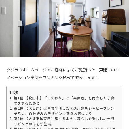
クジラのホームぺージでお客様によくご覧頂いた、戸建てのリ
ノベーション実例をランキング形式で発表します！
目次
第1位:【吹田市】「こだわり」と「素直さ」を両立した子育
てをするために
第2位:【大阪府】火事で半壊した木造戸建をシャビーフレン
チ風に。自分好みのデザインで蘇るお家づくり
第3位:【大阪市城東区】旅するように暮らしを楽しむ。土間
リビングのある新生活。
第4位:【高槻市】火事で焼けたRC造の一戸建を安心できる家