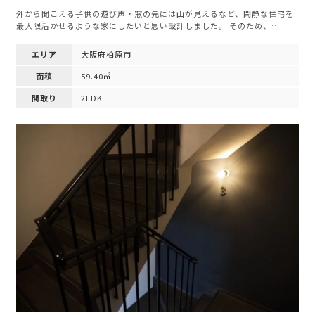
外から聞こえる子供の遊び声・窓の先には山が見えるなど、閑静な住宅を
最大限活かせるような家にしたいと思い設計しました。 そのため、…
エリア
大阪府柏原市
面積
59.40㎡
間取り
2LDK