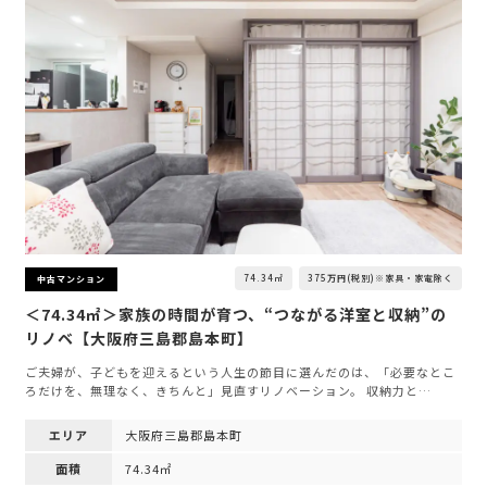
74.34㎡
375万円(税別)※家具・家電除く
中古マンション
＜74.34㎡＞家族の時間が育つ、“つながる洋室と収納”の
リノベ【大阪府三島郡島本町】
ご夫婦が、子どもを迎えるという人生の節目に選んだのは、「必要なとこ
ろだけを、無理なく、きちんと」見直すリノベーション。 収納力と…
エリア
大阪府三島郡島本町
面積
74.34㎡