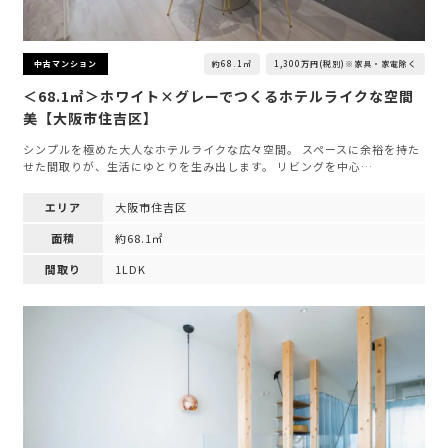
約68.1㎡
1,300万円(税別)※家具・家電除く
中古マンション
＜68.1㎡＞ホワイト×グレーでつくるホテルライクな空間
美【大阪市住吉区】
シンプルを極めた大人なホテルライクな広々空間。 スペースに余裕を持た
せた間取りが、生活にゆとりを生み出します。 リビングを中心…
エリア
大阪市住吉区
面積
約68.1㎡
間取り
1LDK