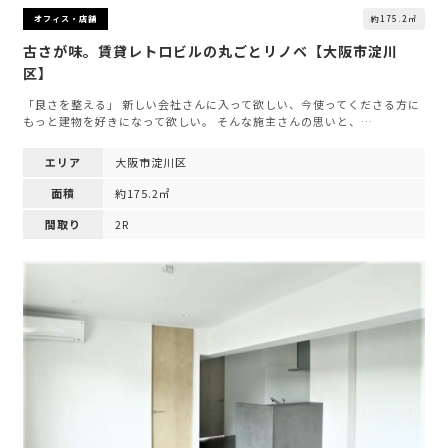
約175.2㎡
オフィス・店舗
古さが味。賃貸レトロビルの丸ごとリノベ【大阪市淀川
区】
「良さを整える」 新しい会社さんに入って欲しい、今使ってくださる方に
もっと建物を好きになって欲しい。 そんな施主さんの思いと、…
エリア
大阪市淀川区
面積
約175.2㎡
間取り
2R