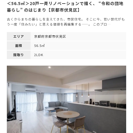
＜56.5㎡＞20戸一斉リノベーションで描く、 “令和の団地
暮らし” のはじまり【京都市伏見区】
古くからまちの暮らしを支えてきた、市営住宅。 そこに今、若い世代がも
う一度「住みたい」と思える価値を再編集する——。 このプロ…
エリア
京都府京都市伏見区
面積
56.5㎡
間取り
2LDK