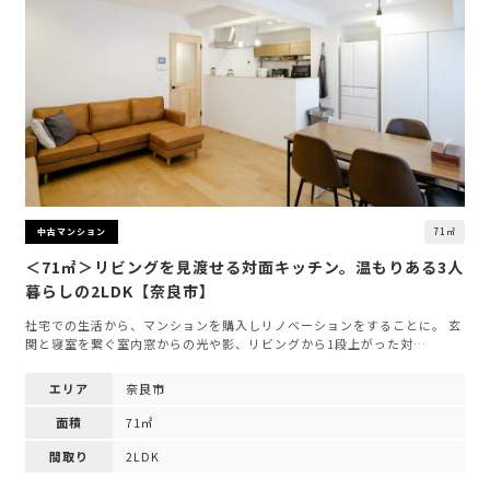
71㎡
中古マンション
＜71㎡＞リビングを見渡せる対面キッチン。温もりある3人
暮らしの2LDK【奈良市】
社宅での生活から、マンションを購入しリノベーションをすることに。 玄
関と寝室を繋ぐ室内窓からの光や影、リビングから1段上がった対…
エリア
奈良市
面積
71㎡
間取り
2LDK