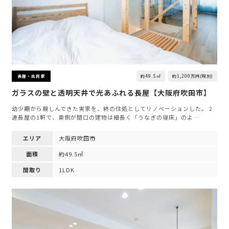
約49.5㎡
約1,200万円(税別)
長屋・古民家
ガラスの壁と透明天井で光あふれる長屋【大阪府吹田市】
幼少期から親しんできた実家を、終の住処としてリノベーションした。 2
連長屋の1軒で、東側が間口の建物は細長く「うなぎの寝床」のよ…
エリア
大阪府吹田市
面積
約49.5㎡
間取り
1LDK