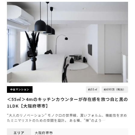
約55㎡
約690万（税別）
中古マンション
＜55㎡＞4mのキッチンカウンターが存在感を放つ白と黒の
1LDK【大阪府堺市】
“大人のリノベーション” モノクロの世界線、潔いフォルム、機能性を求め
たミニマリストのための空間を設計。 ある種、”禅”のよう…
エリア
大阪府堺市