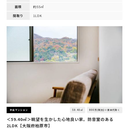
面積
約55㎡
間取り
1LDK
59.40㎡
800万(税別)※家具代除く
中古マンション
＜59.40㎡＞眺望を生かした心地良い家。防音室のある
2LDK【大阪府柏原市】