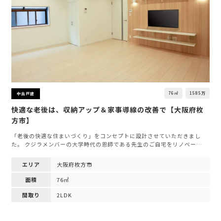
76㎡
1585万
中古戸建
快適な老後は、収納アップ＆家事導線の改善で【大阪府枚
方市】
「老後の快適な住まいづくり」をコンセプトに設計させていただきまし
た。 クジラメンバーの大学時代の恩師である先生のご自宅をリノベー…
エリア
大阪府枚方市
面積
76㎡
間取り
2LDK