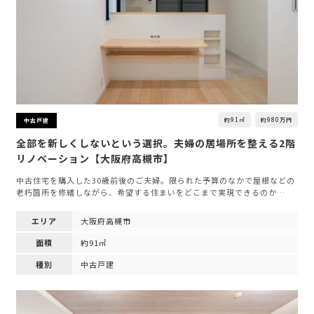
約91㎡
約980万円
中古戸建
全部を新しくしないという選択。夫婦の居場所を整える2階
リノベーション【大阪府高槻市】
中古住宅を購入した30歳前後のご夫婦。限られた予算のなかで屋根などの
老朽箇所を修繕しながら、希望する住まいをどこまで実現できるのか…
エリア
大阪府高槻市
面積
約91㎡
種別
中古戸建