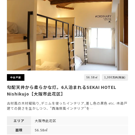
56.58㎡
1,300万円(税抜)
中古戸建
勾配天井から柔らかな灯。6人泊まれるSEKAI HOTEL
Nishikujo【大阪市此花区】
古材風の木材縦貼り,デニムを使ったインテリア,差し色の黒色 etc.―― 木造戸
建ての良さを生かしつつ、"西海岸風インテリア"を…
エリア
大阪市此花区
面積
56.58㎡