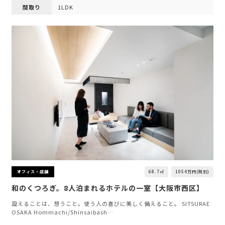
間取り
1LDK
68.7㎡
1054万円(税別)
オフィス・店舗
和のくつろぎ。8人泊まれるホテルの一室【大阪市西区】
設えることは、想うこと。使う人の喜びに美しく備えること。 SITSURAE
OSAKA Hommachi/Shinsaibash…