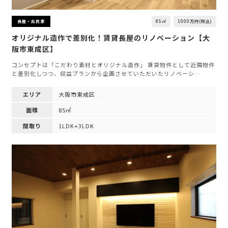
85㎡
1000万円(税込)
長屋・古民家
オリジナル造作で差別化！賃貸長屋のリノベーション【大
阪市東成区】
コンセプトは「こだわり素材とオリジナル造作」 賃貸物件として近隣物件
と差別化しつつ、収益プランから企画させていただいたリノベーシ…
エリア
大阪市東成区
面積
85㎡
間取り
1LDK+3LDK