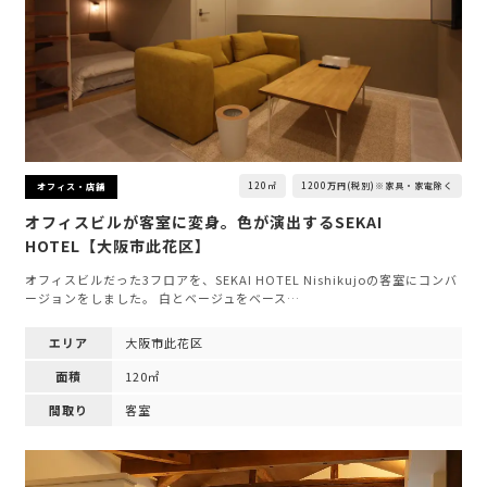
120㎡
1200万円(税別)※家具・家電除く
オフィス・店舗
オフィスビルが客室に変身。色が演出するSEKAI
HOTEL【大阪市此花区】
オフィスビルだった3フロアを、SEKAI HOTEL Nishikujoの客室にコンバ
ージョンをしました。 白とベージュをベース…
エリア
大阪市此花区
面積
120㎡
間取り
客室