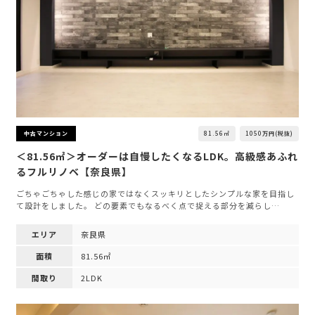
81.56㎡
1050万円(税抜)
中古マンション
＜81.56㎡＞オーダーは自慢したくなるLDK。高級感あふれ
るフルリノベ【奈良県】
ごちゃごちゃした感じの家ではなくスッキリとしたシンプルな家を目指し
て設計をしました。 どの要素でもなるべく点で捉える部分を減らし…
エリア
奈良県
面積
81.56㎡
間取り
2LDK