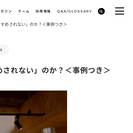
マガジン
チーム
採用情報
Q&A/GLOSSARY
すすめされない」のか？＜事例つき＞
ビルや物件オーナーの収益改善・空室活用
まちのデザイン・開発/ミニマムディベロッパー事業
ト
めされない」のか？＜事例つき＞