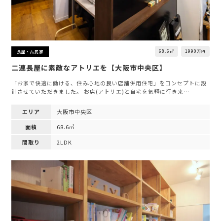
68.6㎡
1990万円
長屋・古民家
二連長屋に素敵なアトリエを【大阪市中央区】
「お家で快適に働ける、住み心地の良い店舗併用住宅」をコンセプトに設
計させていただきました。 お店(アトリエ)と自宅を気軽に行き来…
エリア
大阪市中央区
面積
68.6㎡
間取り
2LDK