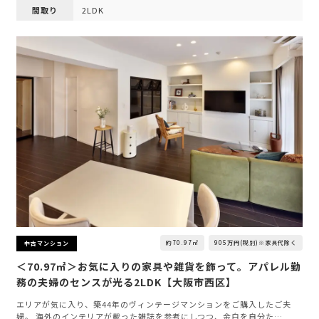
間取り
2LDK
約70.97㎡
905万円(税別)※家具代除く
中古マンション
＜70.97㎡＞お気に入りの家具や雑貨を飾って。アパレル勤
務の夫婦のセンスが光る2LDK【大阪市西区】
エリアが気に入り、築44年のヴィンテージマンションをご購入したご夫
婦。 海外のインテリアが載った雑誌を参考にしつつ、余白を自分た…