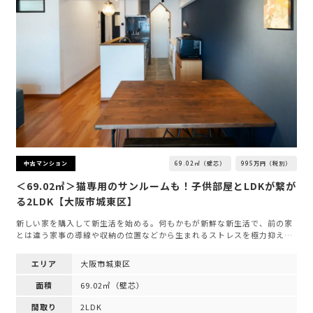
69.02㎡（壁芯）
995万円（税別）
中古マンション
＜69.02㎡＞猫専用のサンルームも！子供部屋とLDKが繋が
る2LDK【大阪市城東区】
新しい家を購入して新生活を始める。何もかもが新鮮な新生活で、前の家
とは違う家事の導線や収納の位置などから生まれるストレスを極力抑え…
エリア
大阪市城東区
面積
69.02㎡（壁芯）
間取り
2LDK