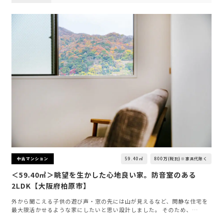
59.40㎡
800万(税別)※家具代除く
中古マンション
＜59.40㎡＞眺望を生かした心地良い家。防音室のある
2LDK【大阪府柏原市】
外から聞こえる子供の遊び声・窓の先には山が見えるなど、閑静な住宅を
最大限活かせるような家にしたいと思い設計しました。 そのため、…