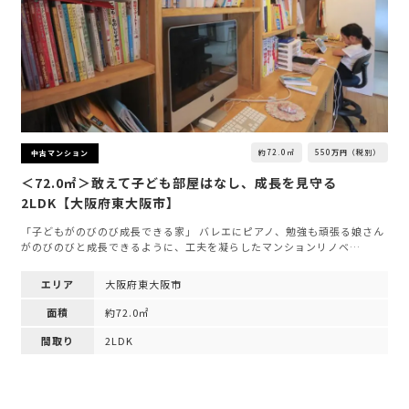
約72.0㎡
550万円（税別）
中古マンション
＜72.0㎡＞敢えて子ども部屋はなし、成長を見守る
2LDK【大阪府東大阪市】
「子どもがのびのび成長できる家」 バレエにピアノ、勉強も頑張る娘さん
がのびのびと成長できるように、工夫を凝らしたマンションリノベ…
エリア
大阪府東大阪市
面積
約72.0㎡
間取り
2LDK