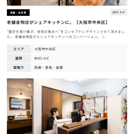
約85.0㎡
長屋・古民家
老舗金物店がシェアキッチンに。【大阪市中央区】
"歴史を受け継ぎ、地域の拠点へ"をコンセプトにデザインさせて頂きまし
た。 老舗金物店からシェアキッチンへのコンバージョン。 こ…
エリア
大阪市中央区
面積
約85.0㎡
間取り
厨房・客席・倉庫