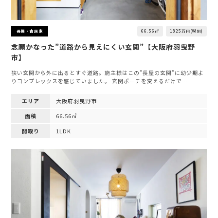
66.56㎡
1825万円(税別)
長屋・古民家
念願かなった”道路から見えにくい玄関”【大阪府羽曳野
市】
狭い玄関から外に出るとすぐ道路。施主様はこの”長屋の玄関”に幼少期よ
りコンプレックスを感じていました。 玄関ポーチを変えるだけで…
エリア
大阪府羽曳野市
面積
66.56㎡
間取り
1LDK