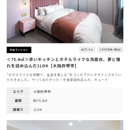
約75.6㎡
1,050万円 (税別)
中古マンション
＜75.6㎡＞赤いキッチンとホテルライクな洗面台。夢と憧
れを詰め込んだ1LDK【大阪府堺市】
"ホテルライクな空間で、生活を楽しむ"をコンセプトにデザインさせてい
ただきました。 やってみたかった！を全部詰め込んだ、キュート…
エリア
大阪府堺市
面積
約75.6㎡
間取り
1LDK