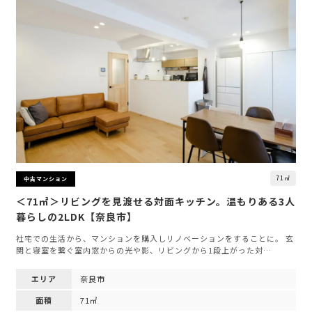
71㎡
中古マンション
＜71㎡＞リビングを見渡せる対面キッチン。温もりある3人
暮らしの2LDK【奈良市】
社宅での生活から、マンションを購入しリノベーションをすることに。 玄
関と寝室を繋ぐ室内窓からの光や影、リビングから1段上がった対…
エリア
奈良市
面積
71㎡