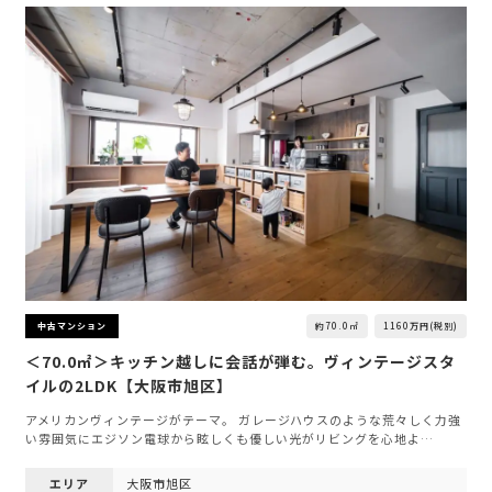
約70.0㎡
1160万円(税別)
中古マンション
＜70.0㎡＞キッチン越しに会話が弾む。ヴィンテージスタ
イルの2LDK【大阪市旭区】
アメリカンヴィンテージがテーマ。 ガレージハウスのような荒々しく力強
い雰囲気にエジソン電球から眩しくも優しい光がリビングを心地よ…
エリア
大阪市旭区