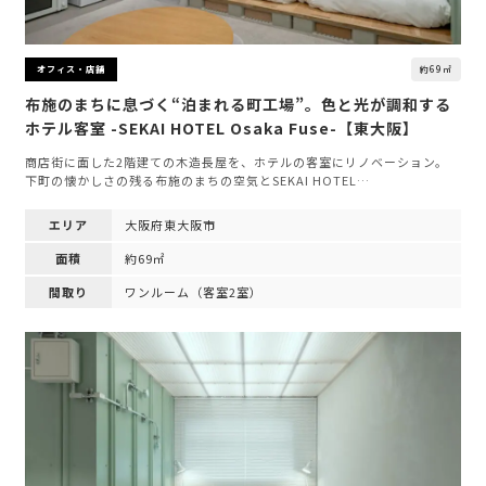
約69㎡
オフィス・店舗
布施のまちに息づく“泊まれる町工場”。色と光が調和する
ホテル客室 -SEKAI HOTEL Osaka Fuse-【東大阪】
商店街に面した2階建ての木造長屋を、ホテルの客室にリノベーション。
下町の懐かしさの残る布施のまちの空気とSEKAI HOTEL…
エリア
大阪府東大阪市
面積
約69㎡
間取り
ワンルーム（客室2室）