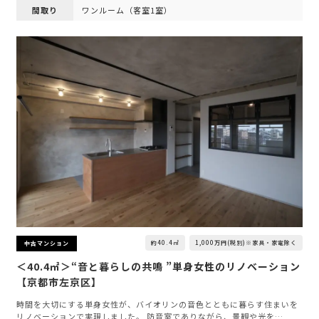
間取り
ワンルーム（客室1室）
約40.4㎡
1,000万円(税別)※家具・家電除く
中古マンション
＜40.4㎡＞“音と暮らしの共鳴 ”単身女性のリノベーション
【京都市左京区】
時間を大切にする単身女性が、バイオリンの音色とともに暮らす住まいを
リノベーションで実現しました。 防音室でありながら、景観や光を…