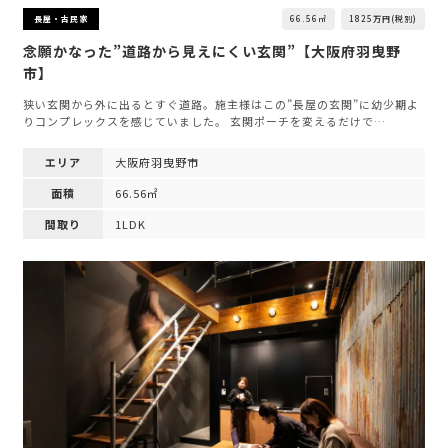
66.56㎡
1825万円(税別)
長屋・古民家
念願かなった”道路から見えにくい玄関”【大阪府羽曳野
市】
狭い玄関から外に出るとすぐ道路。施主様はこの”長屋の玄関”に幼少期よ
りコンプレックスを感じていました。 玄関ポーチを変えるだけで…
エリア
大阪府羽曳野市
面積
66.56㎡
間取り
1LDK