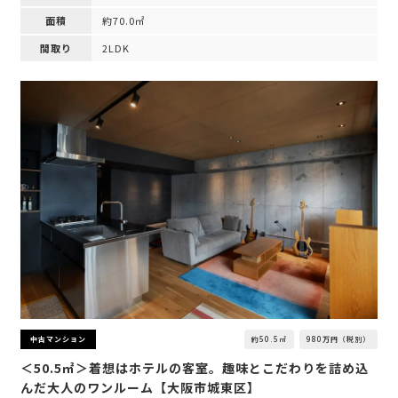
面積
約70.0㎡
間取り
2LDK
約50.5㎡
980万円（税別）
中古マンション
＜50.5㎡＞着想はホテルの客室。趣味とこだわりを詰め込
んだ大人のワンルーム【大阪市城東区】