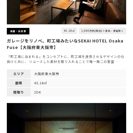
45.18㎡
1,090万円(税別)※家具・家電除く
長屋・古民家
ガレージをリノベ。町工場みたいなSEKAI HOTEL Osaka
Fuse【大阪府東大阪市】
「町工場に泊まれる」をコンセプトに、町工場を連想させるデザインの仕
掛けと共に、 リユースした素材を取り入れることで唯一無二の客室…
エリア
大阪府東大阪市
面積
45.18㎡
間取り
2DK