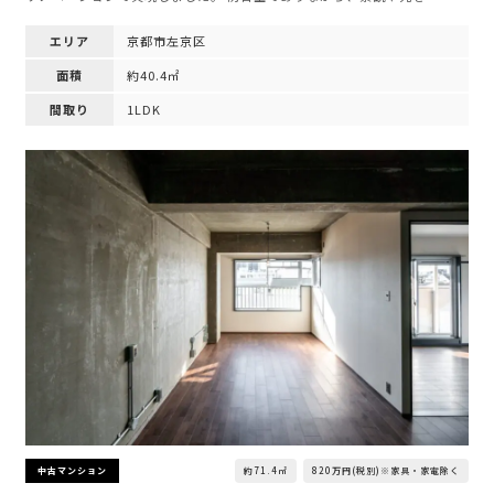
エリア
京都市左京区
面積
約40.4㎡
間取り
1LDK
約71.4㎡
820万円(税別)※家具・家電除く
中古マンション