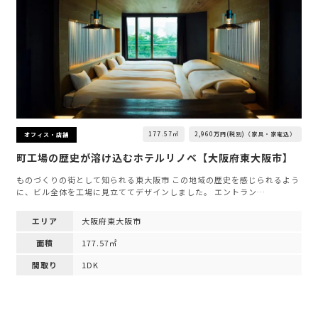
177.57㎡
2,960万円(税別)（家具・家電込）
オフィス・店舗
町工場の歴史が溶け込むホテルリノベ【大阪府東大阪市】
ものづくりの街として知られる東大阪市 この地域の歴史を感じられるよう
に、ビル全体を工場に見立ててデザインしました。 エントラン…
エリア
大阪府東大阪市
面積
177.57㎡
間取り
1DK