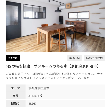
約136.3㎡
2,000万円(税別)
中古戸建
5匹の猫も快適！サンルームのある家【京都府京田辺市】
ご夫婦と息子さん、5匹の猫ちゃんが暮らすお家のリノベーション。 ナチ
ュラル×インダストリアルのテイストミックスがテーマ。 猫ち…
エリア
京都府京田辺市
面積
約136.3㎡
間取り
4LDK