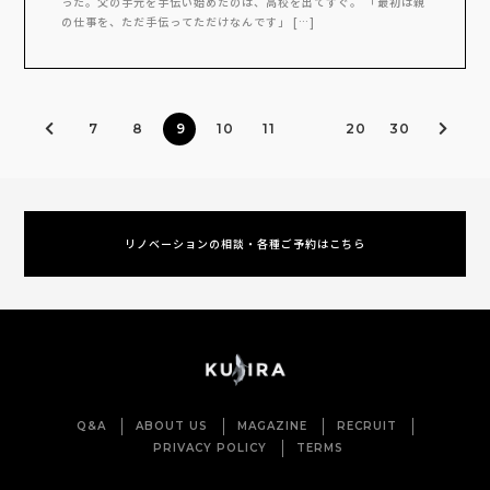
った。父の手元を手伝い始めたのは、高校を出てすぐ。 「最初は親
の仕事を、ただ手伝ってただけなんです」 […]
7
8
9
10
11
20
30
リノベーションの相談・各種ご予約はこちら
Q&A
ABOUT US
MAGAZINE
RECRUIT
PRIVACY POLICY
TERMS