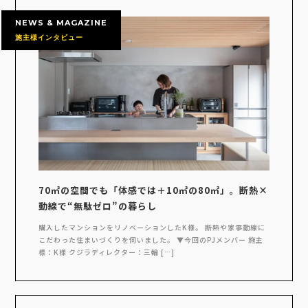
NEWS & MAGAZINE
施主様インタビュー
70㎡の空間でも「体感では＋10㎡の80㎡」。断熱×
動線で“無駄ゼロ”の暮らし
購入したマンションをリノベーションしたK様。 断熱や家事動線に
こだわった住まいづくりを伺いました。 ▼今回のPJメンバー 施主
様：K様 クジラディレクター：三輪 […]