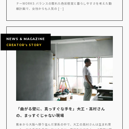
ナーWORKS バランスの取れた色彩感覚と暮らしやすさを考えた動
線計画で、女性からも人気の […]
NEWS & MAGAZINE
CREATOR's STORY
「曲がる壁に、真っすぐな手を」――大工・高村さん
の、まっすぐじゃない現場
熊本から大阪へ移り住んだ家系の中で、大工の高村さんは生まれ育