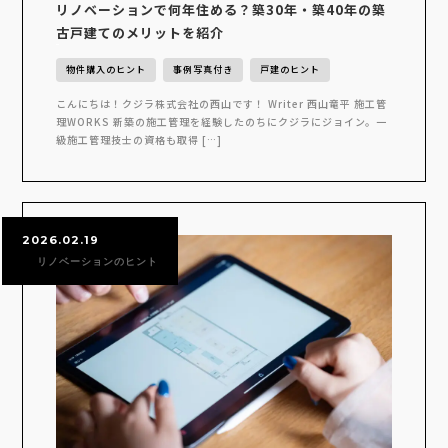
リノベーションで何年住める？築30年・築40年の築
古戸建てのメリットを紹介
物件購入のヒント
事例写真付き
戸建のヒント
こんにちは！クジラ株式会社の西山です！ Writer 西山竜平 施工管
理WORKS 新築の施工管理を経験したのちにクジラにジョイン。一
級施工管理技士の資格も取得 […]
2026.02.19
リノベーションのヒント