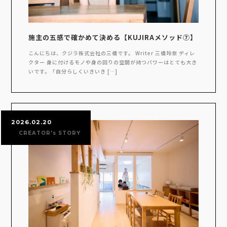
施主の五感で確かめて決める【KUJIRAメソッド⑦】
こんにちは、クジラ株式会社の三橋です。 Writer 三橋玲奈 ディレ
クター 身に付けるモノや身の回りの空間が持つパワーはとても大き
いです。「自分らしくいきいき […]
2026.02.20
CREATOR's STORY