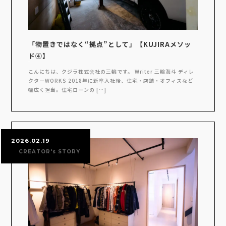
「物置きではなく“拠点”として」【KUJIRAメソッ
ド④】
こんにちは、クジラ株式会社の三輪です。 Writer 三輪海斗 ディレ
クターWORKS 2018年に新卒入社後、住宅・店舗・オフィスなど
幅広く担当。住宅ローンの […]
2026.02.19
CREATOR's STORY