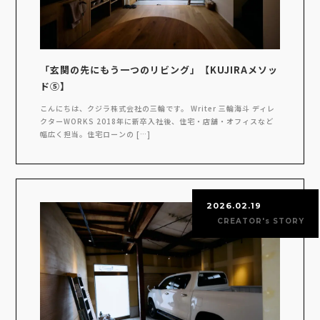
「玄関の先にもう一つのリビング」【KUJIRAメソッ
ド⑤】
こんにちは、クジラ株式会社の三輪です。 Writer 三輪海斗 ディレ
クターWORKS 2018年に新卒入社後、住宅・店舗・オフィスなど
幅広く担当。住宅ローンの […]
2026.02.19
CREATOR's STORY