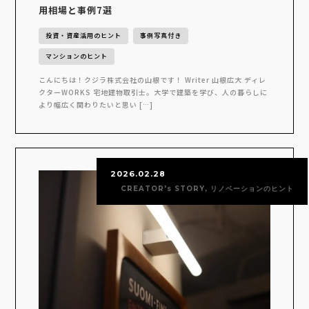
用相場と事例7選
投資・資産活用のヒント
事例写真付き
マンションのヒント
こんにちは！クジラ株式会社の山根です！ Writer 山根広大 ディレ
クターWORKS 宅地建物取引士。大学で建築を学び、人の暮らしに
より幅広く関わりたいと思い […]
2026.02.28
CREATOR's STORY, リノベーションのヒント