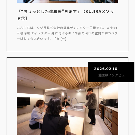
「“ちょっとした違和感”を消す」【KUJIRAメソッ
ド①】
こんにちは、クジラ株式会社の営業ディレクター三橋です。 Writer
三橋玲奈 ディレクター 身に付けるモノや身の回りの空間が持つパワ
ーはとても大きいです。「自 […]
2026.02.16
施主様インタビュー